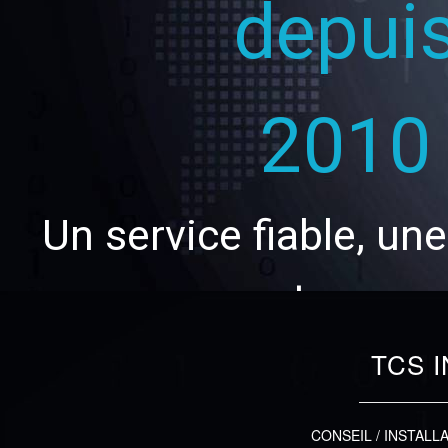
depui
2010
Un service fiable, u
tenue
TCS 
CONSEIL / INSTALL