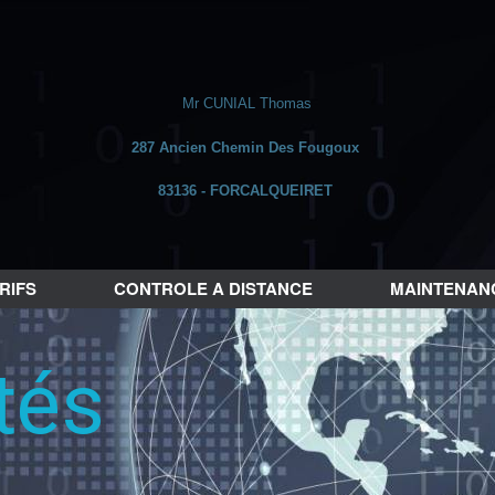
Mr CUNIAL Thomas
287 Ancien Chemin Des Fougoux
83136 - FORCALQUEIRET
RIFS
CONTROLE A DISTANCE
MAINTENANC
tés