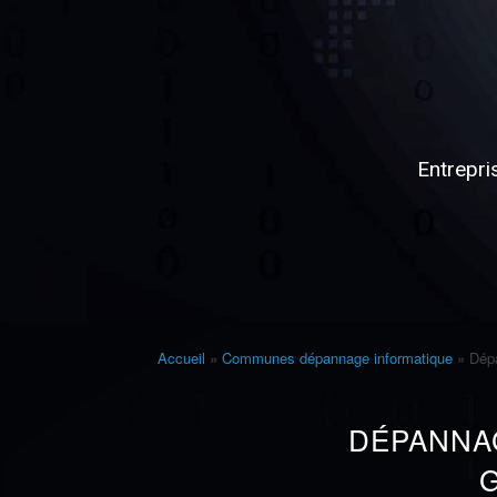
depui
2010
Entrepri
Un service fiable, u
tenue
Accueil
»
Communes dépannage informatique
»
Dép
DÉPANNA