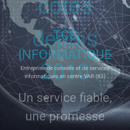
côtés
depuis
2010
Un service fiable,
une promesse